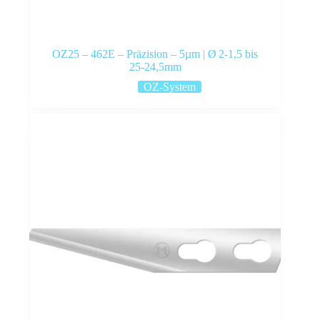
OZ25 – 462E – Präzision – 5µm | Ø 2‑1,5 bis
25‑24,5mm
OZ-System