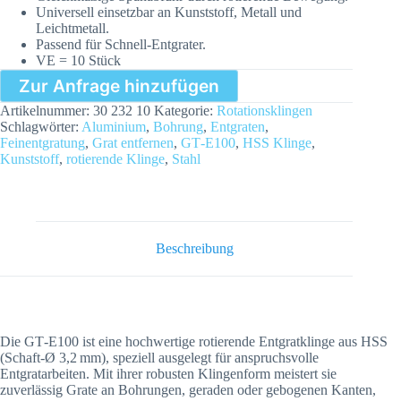
Universell einsetzbar an Kunststoff, Metall und
Leichtmetall.
Passend für Schnell-Entgrater.
VE = 10 Stück
Zur Anfrage hinzufügen
Artikelnummer:
30 232 10
Kategorie:
Rotationsklingen
Schlagwörter:
Aluminium
,
Bohrung
,
Entgraten
,
Feinentgratung
,
Grat entfernen
,
GT‑E100
,
HSS Klinge
,
Kunststoff
,
rotierende Klinge
,
Stahl
Beschreibung
Die GT‑E100 ist eine hochwertige rotierende Entgratklinge aus HSS
(Schaft‑Ø 3,2 mm), speziell ausgelegt für anspruchsvolle
Entgratarbeiten. Mit ihrer robusten Klingenform meistert sie
zuverlässig Grate an Bohrungen, geraden oder gebogenen Kanten,