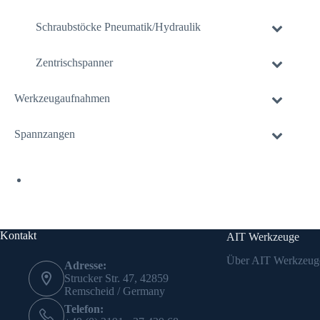
Schraubstöcke Pneumatik/Hydraulik
Zentrischspanner
Werkzeugaufnahmen
Spannzangen
Kontakt
AIT Werkzeuge
Über AIT Werkzeug
Adresse:
Strucker Str. 47, 42859
Remscheid / Germany
Telefon: