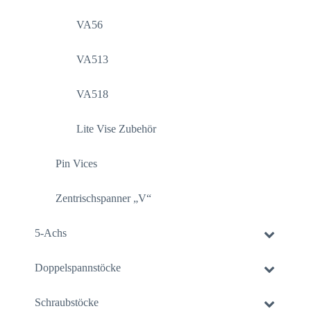
VA56
VA513
VA518
Lite Vise Zubehör
Pin Vices
Zentrischspanner „V“
5-Achs
Doppelspannstöcke
Schraubstöcke