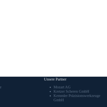
Unsere Partner
e
Mozart AG
Kretzer Scheren GmbH
Kemmler Präzisionswerkzeuge
GmbH