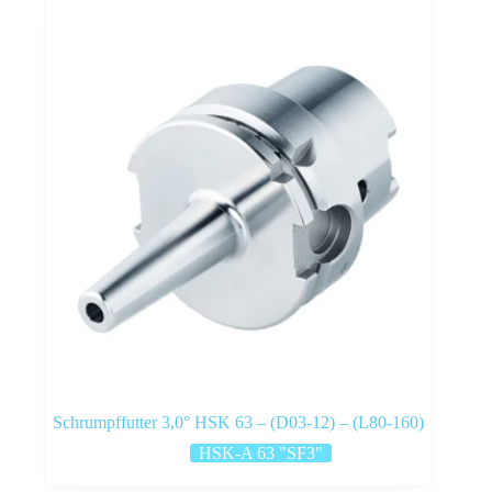
Schrumpffutter 3,0° HSK 63 – (D03-12) – (L80-160)
HSK-A 63 "SF3"