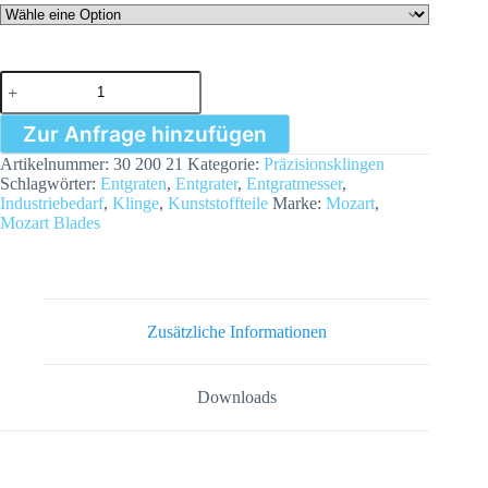
Präzisionsklinge
3020021
Menge
Zur Anfrage hinzufügen
Artikelnummer:
30 200 21
Kategorie:
Präzisionsklingen
Schlagwörter:
Entgraten
,
Entgrater
,
Entgratmesser
,
Industriebedarf
,
Klinge
,
Kunststoffteile
Marke:
Mozart
,
Mozart Blades
Zusätzliche Informationen
Downloads