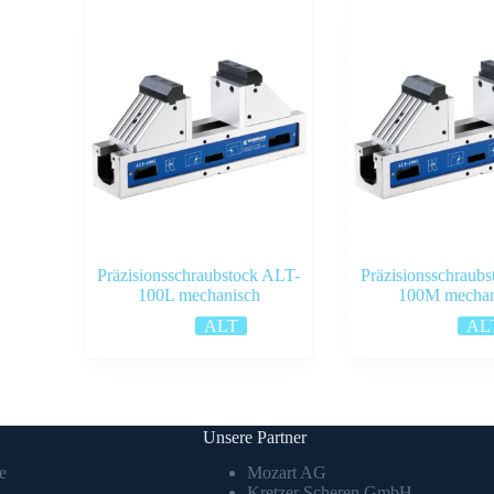
Präzisionsschraubstock ALT-
Präzisionsschraub
100L mechanisch
100M mechan
ALT
AL
Unsere Partner
e
Mozart AG
Kretzer Scheren GmbH