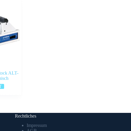
stock ALT-
isch
T
Rechtliches
Impressum
AGB