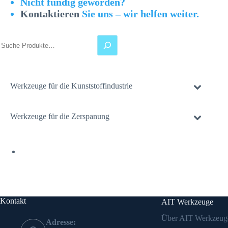
Nicht fündig geworden?
Kontaktieren
Sie uns – wir helfen weiter.
Suchen
Werkzeuge für die Kunststoffindustrie
Werkzeuge für die Zerspanung
Kontakt
AIT Werkzeuge
Über AIT Werkzeug
Adresse: