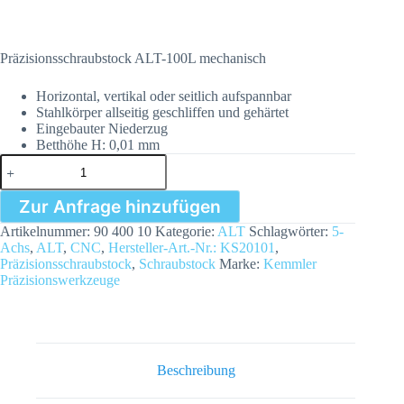
Präzisionsschraubstock ALT-100L mechanisch
Horizontal, vertikal oder seitlich aufspannbar
Stahlkörper allseitig geschliffen und gehärtet
Eingebauter Niederzug
Betthöhe H: 0,01 mm
Präzisionsschraubstock
ALT-
100L
Zur Anfrage hinzufügen
mechanisch
Menge
Artikelnummer:
90 400 10
Kategorie:
ALT
Schlagwörter:
5-
Achs
,
ALT
,
CNC
,
Hersteller-Art.-Nr.: KS20101
,
Präzisionsschraubstock
,
Schraubstock
Marke:
Kemmler
Präzisionswerkzeuge
Beschreibung