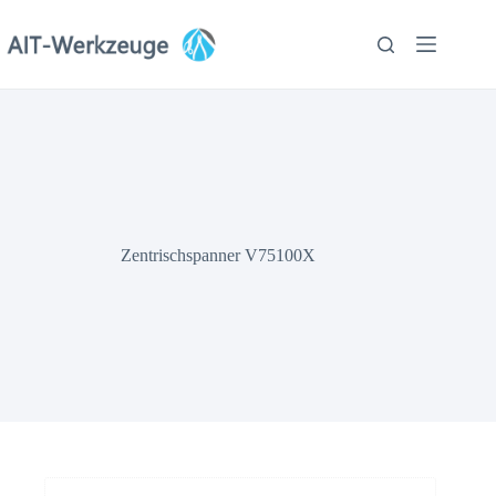
Zum
Inhalt
springen
Zentrischspanner V75100X