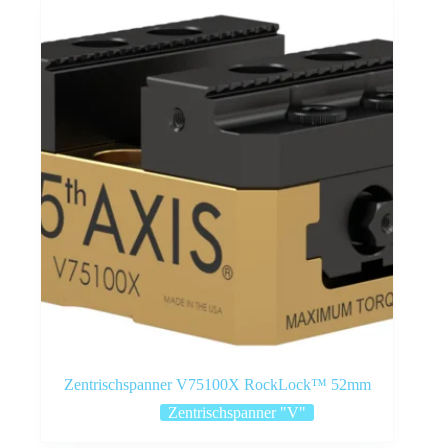
Zentrischspanner V75100X RockLock™ 52mm
Zentrischspanner "V"