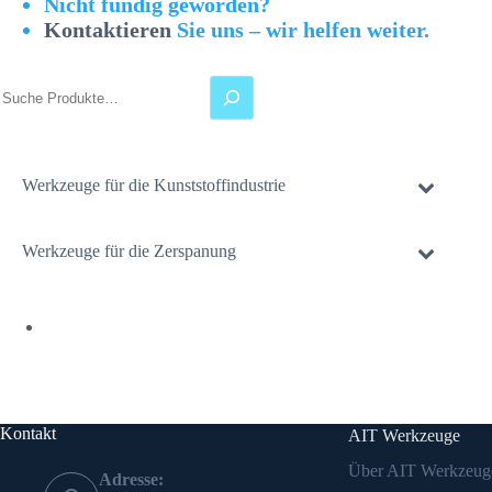
Nicht fündig geworden?
Kontaktieren
Sie uns – wir helfen weiter.
Suchen
Werkzeuge für die Kunststoffindustrie
Werkzeuge für die Zerspanung
Kontakt
AIT Werkzeuge
Über AIT Werkzeug
Adresse: