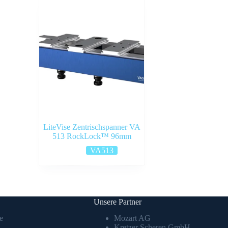
LiteVise Zentrischspanner VA
513 RockLock™ 96mm
VA513
Unsere Partner
e
Mozart AG
Kretzer Scheren GmbH