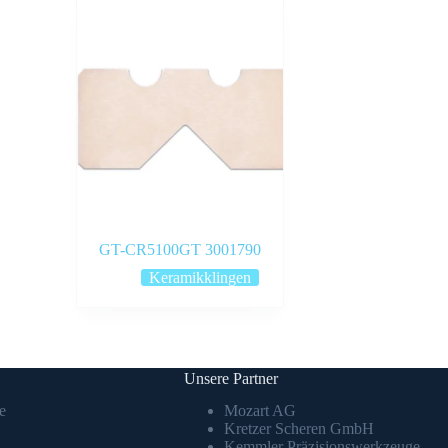
GT-CR5100GT 3001790
Keramikklingen
Unsere Partner
e
Mozart AG
Kretzer Scheren GmbH
Kemmler Präzisionswerkzeuge