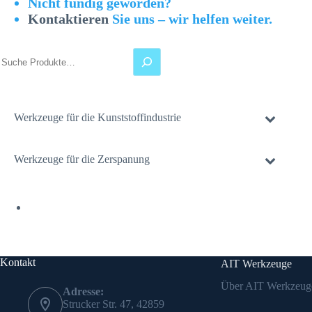
Nicht fündig geworden?
Kontaktieren
Sie uns – wir helfen weiter.
Suchen
Werkzeuge für die Kunststoffindustrie
Werkzeuge für die Zerspanung
Kontakt
AIT Werkzeuge
Über AIT Werkzeug
Adresse:
Strucker Str. 47, 42859