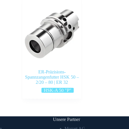
ER-Präzisions-
Spannzangenfutter HSK 50 –
2/20 – 80 | ER 32
HSK-A 50 "P"
Unsere Partner
e
Mozart AG