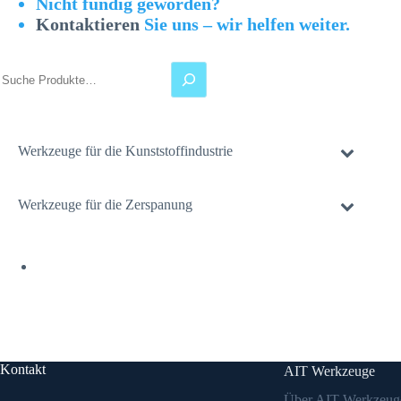
Nicht fündig geworden?
Kontaktieren
Sie uns – wir helfen weiter.
Suchen
Werkzeuge für die Kunststoffindustrie
Werkzeuge für die Zerspanung
Kontakt
AIT Werkzeuge
Über AIT Werkzeug