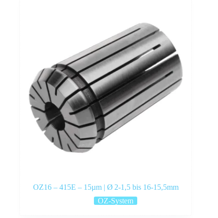
OZ16 – 415E – 15µm | Ø 2‑1,5 bis 16‑15,5mm
OZ-System