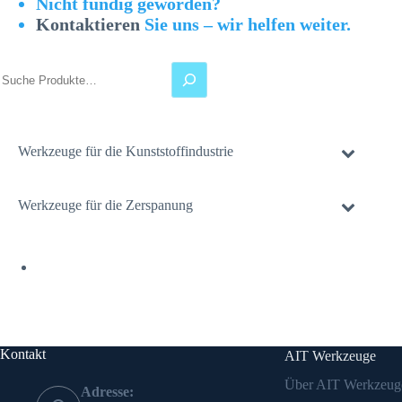
Nicht fündig geworden?
Kontaktieren
Sie uns – wir helfen weiter.
Suchen
Werkzeuge für die Kunststoffindustrie
Werkzeuge für die Zerspanung
Kontakt
AIT Werkzeuge
Über AIT Werkzeug
Adresse: