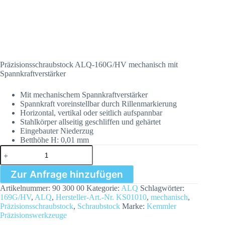
Präzisionsschraubstock ALQ-160G/HV mechanisch mit
Spannkraftverstärker
Mit mechanischem Spannkraftverstärker
Spannkraft voreinstellbar durch Rillenmarkierung
Horizontal, vertikal oder seitlich aufspannbar
Stahlkörper allseitig geschliffen und gehärtet
Eingebauter Niederzug
Betthöhe H: 0,01 mm
Präzisionsschraubstock
ALQ-
160G/HV
Zur Anfrage hinzufügen
mechanisch
mit
Artikelnummer:
90 300 00
Kategorie:
ALQ
Schlagwörter:
Spannkraftverstärker
169G/HV
,
ALQ
,
Hersteller-Art.-Nr. KS01010
,
mechanisch
,
Menge
Präzisionsschraubstock
,
Schraubstock
Marke:
Kemmler
Präzisionswerkzeuge