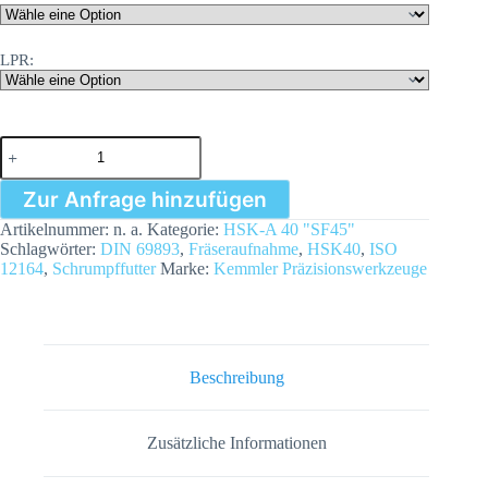
LPR:
Schrumpffutter
4,5°
HSK
Zur Anfrage hinzufügen
40
-
Artikelnummer:
n. a.
Kategorie:
HSK-A 40 "SF45"
(D03-
Schlagwörter:
DIN 69893
,
Fräseraufnahme
,
HSK40
,
ISO
20)
12164
,
Schrumpffutter
Marke:
Kemmler Präzisionswerkzeuge
-
(L80-
100)
Menge
Beschreibung
Zusätzliche Informationen