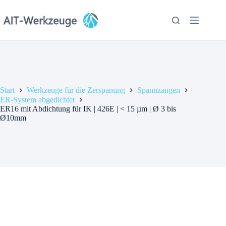
Zum
Inhalt
springen
Start
Werkzeuge für die Zerspanung
Spannzangen
ER-System abgedichtet
ER16 mit Abdichtung für IK | 426E | < 15 µm | Ø 3 bis
Ø10mm