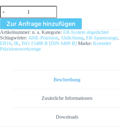
ER16
mit
Abdichtung
Zur Anfrage hinzufügen
für
IK
Artikelnummer:
n. a.
Kategorie:
ER-System abgedichtet
|
Schlagwörter:
426E-Präzision
,
Abdichtung
,
ER-Spannzange
,
426E
ER16
,
IK
,
ISO 15488 B [DIN 6499 B]
Marke:
Kemmler
|
Präzisionswerkzeuge
<
15
µm
|
Ø
3
Beschreibung
bis
Ø10mm
Menge
Zusätzliche Informationen
Downloads