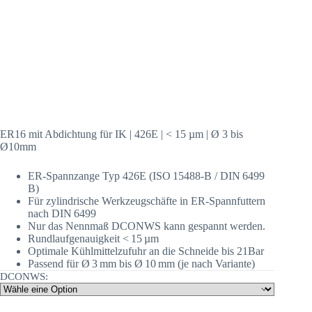
ER16 mit Abdichtung für IK | 426E | < 15 µm | Ø 3 bis
Ø10mm
ER‑Spannzange Typ 426E (ISO 15488‑B / DIN 6499
B)
Für zylindrische Werkzeugschäfte in ER‑Spannfuttern
nach DIN 6499
Nur das Nennmaß DCONWS kann gespannt werden.
Rundlaufgenauigkeit < 15 µm
Optimale Kühlmittelzufuhr an die Schneide bis 21Bar
Passend für Ø 3 mm bis Ø 10 mm (je nach Variante)
DCONWS: