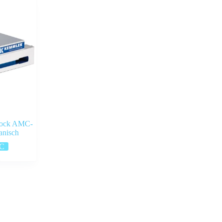
stock AMC-
nisch
C